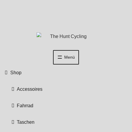
Zur
Zum
Navigation
Inhalt
springen
springen
Menü
Shop
Accessoires
Fahrrad
Taschen