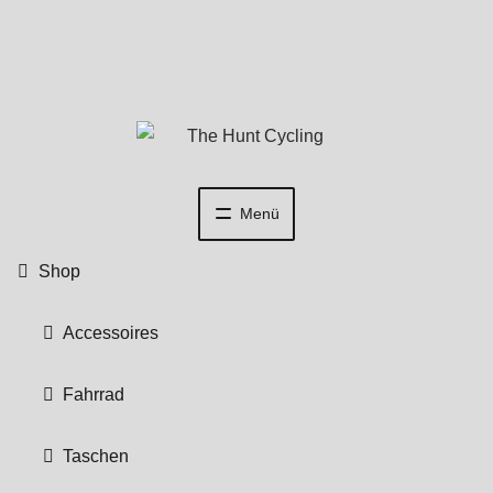
Zur
Zum
Navigation
Inhalt
springen
springen
Menü
Shop
Accessoires
Fahrrad
Taschen